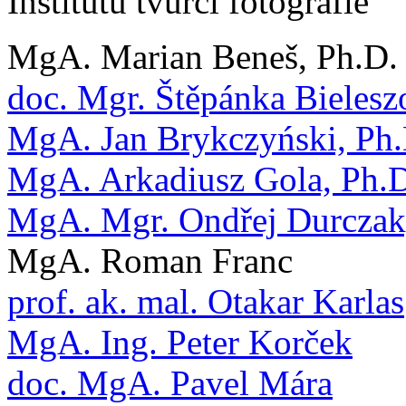
Institutu tvůrčí fotografie
MgA. Marian Beneš, Ph.D.
doc. Mgr. Štěpánka Bielesz
MgA. Jan Brykczyński, Ph.
MgA. Arkadiusz Gola, Ph.
MgA. Mgr. Ondřej Durczak
MgA. Roman Franc
prof. ak. mal. Otakar Karlas
MgA. Ing. Peter Korček
doc. MgA. Pavel Mára