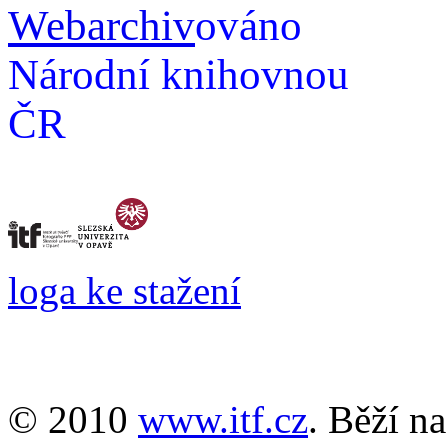
Webarchiv
ováno
Národní knihovnou
ČR
loga ke stažení
© 2010
www.itf.cz
. Běží n