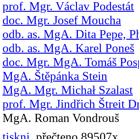
prof. Mgr. Václav Podestát
doc. Mgr. Josef Moucha
odb. as. MgA. Dita Pepe, P
odb. as. MgA. Karel Poneš
doc. Mgr. MgA. Tomáš Pos
MgA. Štěpánka Stein
MgA. Mgr. Michał Szalast
prof. Mgr. Jindřich Štreit Dr
MgA. Roman Vondrouš
tiskni
, přečteno 89507x