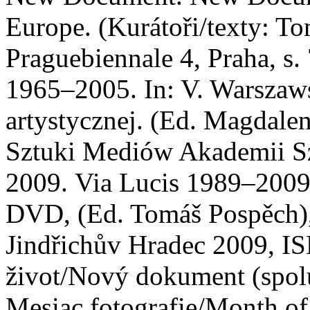
Europe. (Kurátoři/texty: T
Praguebiennale 4, Praha, s. 
1965–2005. In: V. Warszawsk
artystycznej. (Ed. Magdale
Sztuki Mediów Akademii S
2009. Via Lucis 1989–2009.
DVD, (Ed. Tomáš Pospěch),
Jindřichův Hradec 2009, 
život/Nový dokument (spol
Mesiac fotografie/Month of