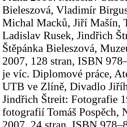
Bieleszová, Vladimír Birgu
Michal Macků, Jiří Mašín,
Ladislav Rusek, Jindřich Št
Štěpánka Bieleszová, Muz
2007, 128 stran, ISBN 978
je víc. Diplomové práce, At
UTB ve Zlíně, Divadlo Jiříh
Jindřich Štreit: Fotografie
fotografií Tomáš Pospěch, 
2007, 24 stran, ISBN 978–8