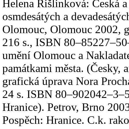
Helena Rišlinková: Česká a 
osmdesátých a devadesátých
Olomouc, Olomouc 2002, gr
216 s., ISBN 80–85227–50–
umění Olomouc a Nakladate
památkami města. (Česky, a
grafická úprava Nora Proch
24 s. ISBN 80–902042–3–5
Hranice). Petrov, Brno 200
Pospěch: Hranice. C.k. rak