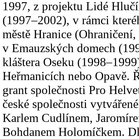
1997, z projektu Lidé Hlučín
(1997–2002), v rámci které
městě Hranice (Ohraničení
v Emauzských domech (1997
kláštera Oseku (1998–1999)
Heřmanicích nebo Opavě. Řa
grant společnosti Pro Helve
české společnosti vytvářen
Karlem Cudlínem, Jaromír
Bohdanem Holomíčkem. Dlo