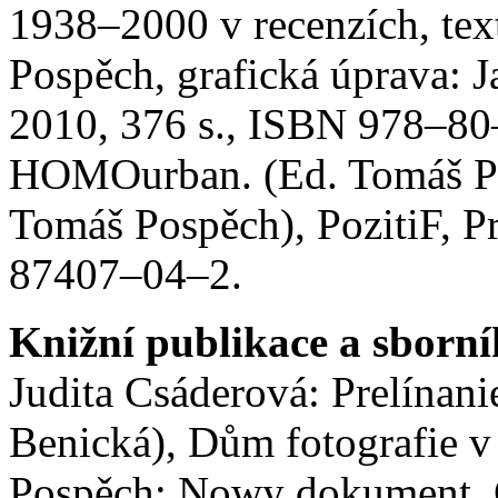
1938–2000 v recenzích, te
Pospěch, grafická úprava:
2010, 376 s., ISBN 978–80
HOMOurban. (Ed. Tomáš Pos
Tomáš Pospěch), PozitiF, 
87407–04–2.
Knižní publikace a sborní
Judita Csáderová: Prelínanie
Benická), Dům fotografie 
Pospěch: Nowy dokument. C