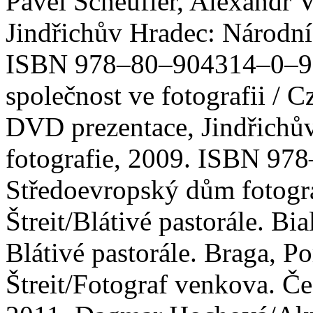
Pavel Scheufler, Alexandr V
Jindřichův Hradec: Národní
ISBN 978–80–904314–0–9. 
společnost ve fotografii / C
DVD prezentace, Jindřich
fotografie, 2009. ISBN 97
Středoevropský dům fotograf
Štreit/Blátivé pastorále. Bia
Blátivé pastorále. Braga, P
Štreit/Fotograf venkova. Č