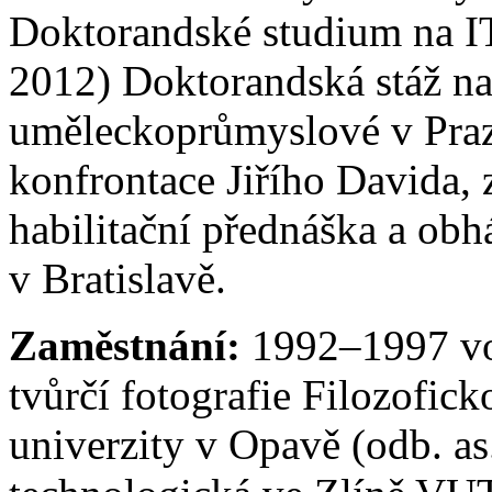
Doktorandské studium na 
2012) Doktorandská stáž na
uměleckoprůmyslové v Praze
konfrontace Jiřího Davida, 
habilitační přednáška a obh
v Bratislavě.
Zaměstnání:
1992–1997 vol
tvůrčí fotografie Filozofic
univerzity v Opavě (odb. a