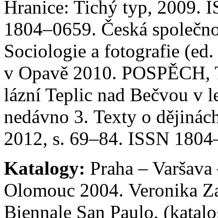
Hranice: Tichý typ, 2009
1804–0659. Česká společnost
Sociologie a fotografie (ed
v Opavě 2010. POSPĚCH, To
lázní Teplic nad Bečvou v 
nedávno 3. Texty o dějinác
2012, s. 69–84. ISSN 1804
Katalogy:
Praha – Varšava 
Olomouc 2004. Veronika Zap
Biennale San Paulo, (katal