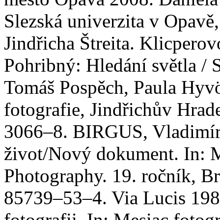
Slezská univerzita v Opavě
Jindřicha Štreita. Klicpero
Pohribný: Hledání světla / S
Tomáš Pospěch, Paula Hyv
fotografie, Jindřichův Hr
3066–8. BIRGUS, Vladimí
život/Nový dokument. In: M
Photography. 19. ročník, B
85739–53–4. Via Lucis 198
fotografii. In: Mesiac foto