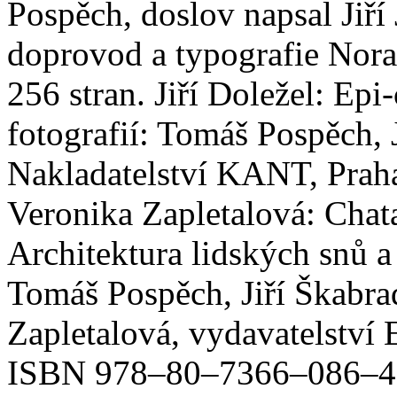
Pospěch, doslov napsal Jiří 
doprovod a typografie Nora
256 stran. Jiří Doležel: Epi
fotografií: Tomáš Pospěch, J
Nakladatelství KANT, Praha
Veronika Zapletalová: Chat
Architektura lidských snů a
Tomáš Pospěch, Jiří Škabra
Zapletalová, vydavatelství
ISBN 978–80–7366–086–4 T