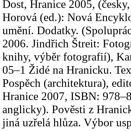
Dost, Hranice 2005, (česky
Horová (ed.): Nová Encykl
umění. Dodatky. (Spoluprác
2006. Jindřich Štreit: Fot
knihy, výběr fotografií), 
05–1 Židé na Hranicku. Tex
Pospěch (architektura), edit
Hranice 2007, ISBN: 978–
anglicky). Pověsti z Hranick
jiná uzřelá hlůza. Výbor u