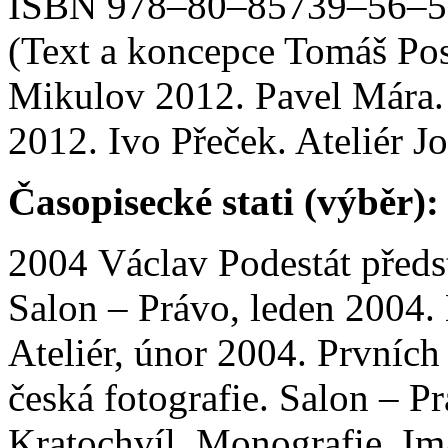
ISBN 978–80–85739–56–5. 
(Text a koncepce Tomáš Pos
Mikulov 2012. Pavel Mára. 
2012. Ivo Přeček. Ateliér J
Časopisecké stati (výběr):
2004 Václav Podestát předs
Salon – Právo, leden 2004. 
Ateliér, únor 2004. Prvních 
česká fotografie. Salon – P
Kratochvíl. Monografie. Im