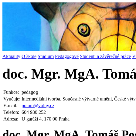
Aktuality
O škole
Studium
Pedagogové
Studenti a závěrečné práce
V
doc. Mgr. MgA. Tomá
Funkce:
pedagog
Vyučuje:
Intermediální tvorba, Současné výtvarné umění, České výtva
E-mail:
potom@
volny.cz
Telefon:
604 930 252
Adresa:
U garáží 4, 170 00 Praha
doc. Mgr. MgA. Tomáš Po