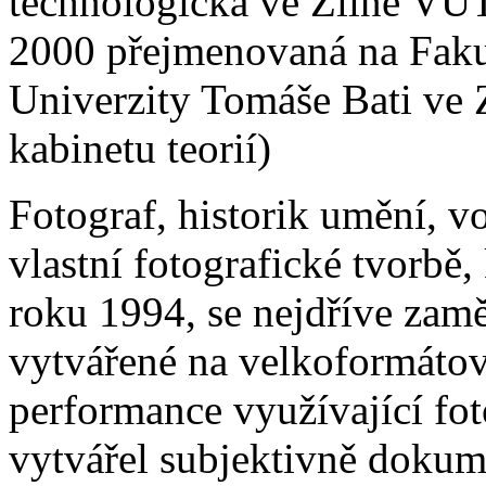
technologická ve Zlíně VUT
2000 přejmenovaná na Faku
Univerzity Tomáše Bati ve
kabinetu teorií)
Fotograf, historik umění, v
vlastní fotografické tvorbě,
roku 1994, se nejdříve zamě
vytvářené na velkoformáto
performance využívající fo
vytvářel subjektivně doku