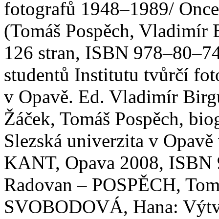
fotografů 1948–1989/ Once 
(Tomáš Pospěch, Vladimír B
126 stran, ISBN 978–80–
studentů Institutu tvůrčí fo
v Opavě. Ed. Vladimír Birg
Žáček, Tomáš Pospěch, bio
Slezská univerzita v Opavě 
KANT, Opava 2008, ISBN
Radovan – POSPĚCH, Tom
SVOBODOVÁ, Hana: Výtvarn