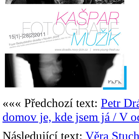
««« Předchozí text:
Petr Dr
domov je, kde jsem já / V o
Následující text:
Věra Stuc