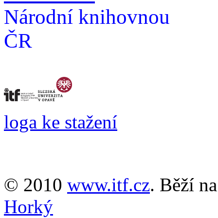
Národní knihovnou
ČR
loga ke stažení
© 2010
www.itf.cz
. Běží n
Horký