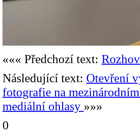
««« Předchozí text:
Rozhovo
Následující text:
Otevření v
fotografie na mezinárodním
mediální ohlasy
»»»
0