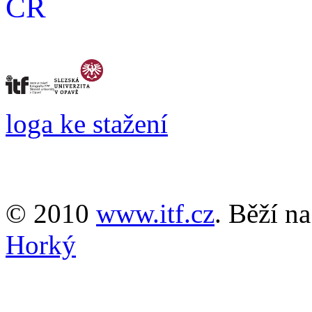
ČR
loga ke stažení
© 2010
www.itf.cz
. Běží n
Horký