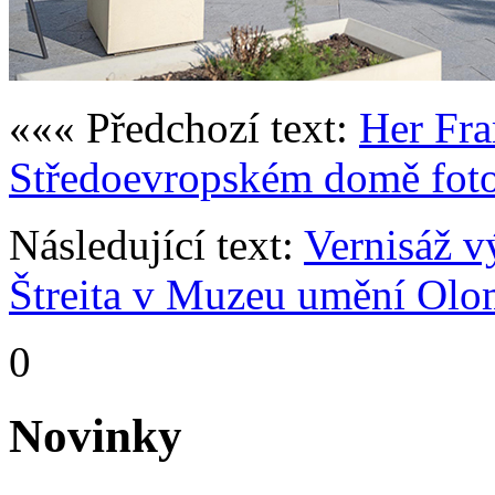
««« Předchozí text:
Her Fra
Středoevropském domě fotog
Následující text:
Vernisáž v
Štreita v Muzeu umění Ol
0
Novinky