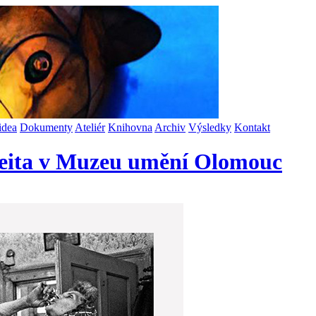
idea
Dokumenty
Ateliér
Knihovna
Archiv
Výsledky
Kontakt
treita v Muzeu umění Olomouc