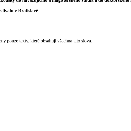
í zkoušky do navazujícího a magisterského studia a do doktorského 
stivalu v Bratislavě
eny pouze texty, které obsahují všechna tato slova.