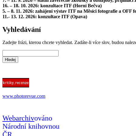
7. – 11. 9. 2026 – státní závěrečné zkoušky a obhajoby, přijímac
16. – 18. 10. 2026: konzultace ITF (Horní Bečva)
5. – 8. 11. 2026: zahájení výstav ITF na Měsíci fotografie a OFF fe
11.- 13. 12. 2026: konzultace ITF (Opava)
Vyhledávání
Zadejte frázi, kterou chcete vyhledat. Zadáte-li více slov, budou nalez
www.photorevue.com
Webarchiv
ováno
Národní knihovnou
ČR