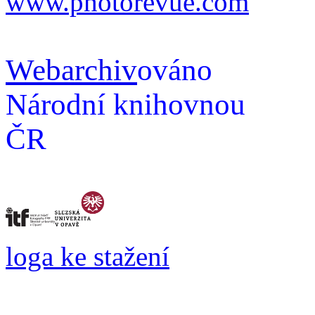
www.photorevue.com
Webarchiv
ováno
Národní knihovnou
ČR
loga ke stažení