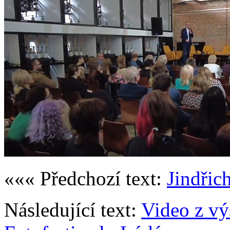
««« Předchozí text:
Jindřich
Následující text:
Video z v