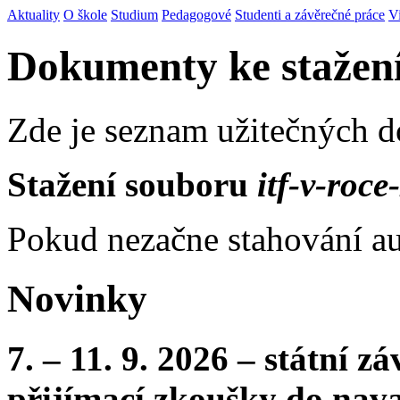
Aktuality
O škole
Studium
Pedagogové
Studenti a závěrečné práce
V
Dokumenty ke stažen
Zde je seznam užitečných 
Stažení souboru
itf-v-roce
Pokud nezačne stahování au
Novinky
7. – 11. 9. 2026 – státní 
přijímací zkoušky do nava