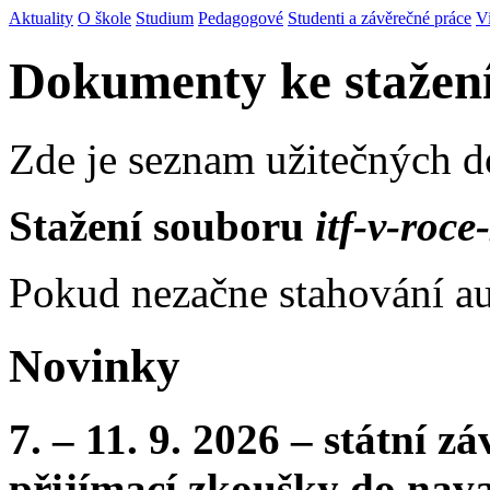
Aktuality
O škole
Studium
Pedagogové
Studenti a závěrečné práce
V
Dokumenty ke stažen
Zde je seznam užitečných 
Stažení souboru
itf-v-roce
Pokud nezačne stahování au
Novinky
7. – 11. 9. 2026 – státní 
přijímací zkoušky do nava