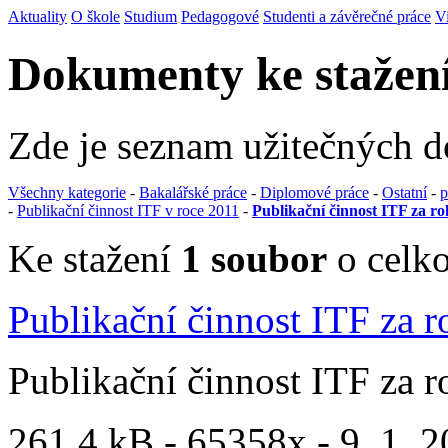
Aktuality
O škole
Studium
Pedagogové
Studenti a závěrečné práce
V
Dokumenty ke stažen
Zde je seznam užitečných 
Všechny kategorie
-
Bakalářské práce
-
Diplomové práce
-
Ostatní
-
p
-
Publikační činnost ITF v roce 2011
-
Publikační činnost ITF za ro
Ke stažení
1 soubor
o celko
Publikační činnost ITF za 
Publikační činnost ITF za 
261.4 kB -
65358x
- 9. 1. 2