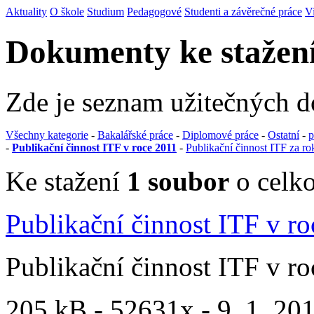
Aktuality
O škole
Studium
Pedagogové
Studenti a závěrečné práce
V
Dokumenty ke stažen
Zde je seznam užitečných 
Všechny kategorie
-
Bakalářské práce
-
Diplomové práce
-
Ostatní
-
p
-
Publikační činnost ITF v roce 2011
-
Publikační činnost ITF za r
Ke stažení
1 soubor
o celko
Publikační činnost ITF v r
Publikační činnost ITF v r
205 kB -
52631x
- 9. 1. 201