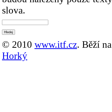
slova.
© 2010
www.itf.cz
. Běží n
Horký