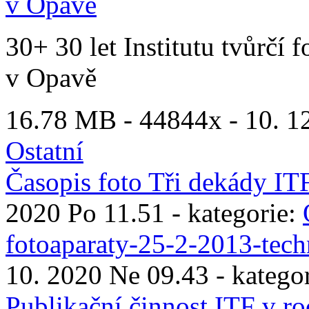
v Opavě
30+ 30 let Institutu tvůrčí 
v Opavě
16.78 MB -
44844x
- 10. 1
Ostatní
Časopis foto Tři dekády IT
2020 Po 11.51 - kategorie:
fotoaparaty-25-2-2013-techn
10. 2020 Ne 09.43 - katego
Publikační činnost ITF v r