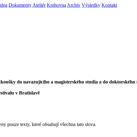
idea
Dokumenty
Ateliér
Knihovna
Archiv
Výsledky
Kontakt
í zkoušky do navazujícího a magisterského studia a do doktorského 
stivalu v Bratislavě
eny pouze texty, které obsahují všechna tato slova.