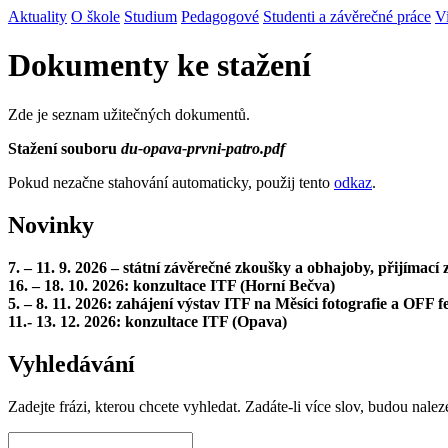
Aktuality
O škole
Studium
Pedagogové
Studenti a závěrečné práce
V
Dokumenty ke stažení
Zde je seznam užitečných dokumentů.
Stažení souboru
du-opava-prvni-patro.pdf
Pokud nezačne stahování automaticky, použij tento
odkaz
.
Novinky
7. – 11. 9. 2026 – státní závěrečné zkoušky a obhajoby, přijímac
16. – 18. 10. 2026: konzultace ITF (Horní Bečva)
5. – 8. 11. 2026: zahájení výstav ITF na Měsíci fotografie a OFF fe
11.- 13. 12. 2026: konzultace ITF (Opava)
Vyhledávání
Zadejte frázi, kterou chcete vyhledat. Zadáte-li více slov, budou nalez