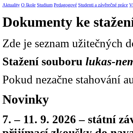
Aktuality
O škole
Studium
Pedagogové
Studenti a závěrečné práce
V
Dokumenty ke stažen
Zde je seznam užitečných 
Stažení souboru
lukas-ne
Pokud nezačne stahování au
Novinky
7. – 11. 9. 2026 – státní 
přijímací zkoušky do nava