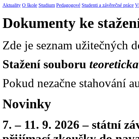
Aktuality
O škole
Studium
Pedagogové
Studenti a závěrečné práce
V
Dokumenty ke stažen
Zde je seznam užitečných 
Stažení souboru
teoretick
Pokud nezačne stahování au
Novinky
7. – 11. 9. 2026 – státní 
přijímací zkoušky do nava