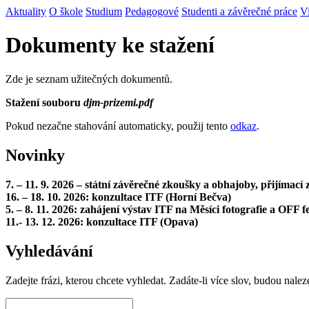
Aktuality
O škole
Studium
Pedagogové
Studenti a závěrečné práce
V
Dokumenty ke stažení
Zde je seznam užitečných dokumentů.
Stažení souboru
djm-prizemi.pdf
Pokud nezačne stahování automaticky, použij tento
odkaz
.
Novinky
7. – 11. 9. 2026 – státní závěrečné zkoušky a obhajoby, přijímac
16. – 18. 10. 2026: konzultace ITF (Horní Bečva)
5. – 8. 11. 2026: zahájení výstav ITF na Měsíci fotografie a OFF fe
11.- 13. 12. 2026: konzultace ITF (Opava)
Vyhledávání
Zadejte frázi, kterou chcete vyhledat. Zadáte-li více slov, budou nalez