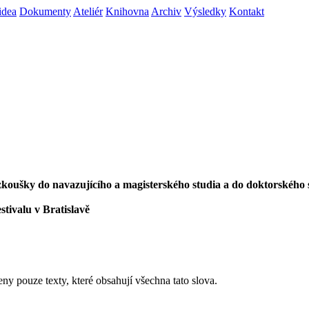
idea
Dokumenty
Ateliér
Knihovna
Archiv
Výsledky
Kontakt
í zkoušky do navazujícího a magisterského studia a do doktorského 
stivalu v Bratislavě
eny pouze texty, které obsahují všechna tato slova.