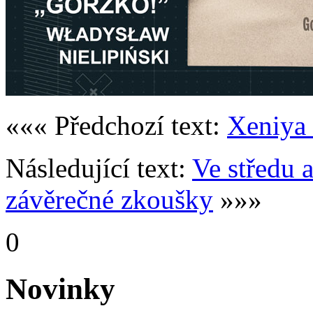
««« Předchozí text:
Xeniya 
Následující text:
Ve středu a
závěrečné zkoušky
»»»
0
Novinky