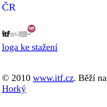
ČR
loga ke stažení
© 2010
www.itf.cz
. Běží n
Horký